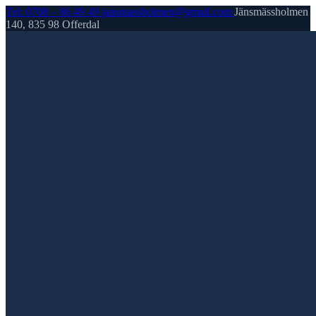
Tel: 0708 – 86 49 49
jansmassholmen@gmail.com
Jänsmässholmen
140, 835 98 Offerdal