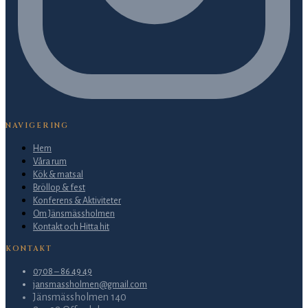
NAVIGERING
Hem
Våra rum
Kök & matsal
Bröllop & fest
Konferens & Aktiviteter
Om Jänsmässholmen
Kontakt och Hitta hit
KONTAKT
0708 – 86 49 49
jansmassholmen@gmail.com
Jänsmässholmen 140