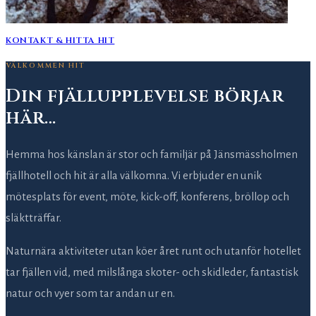
KONTAKT & HITTA HIT
VÄLKOMMEN HIT
Din fjällupplevelse börjar
här…
Hemma hos känslan är stor och familjär på Jänsmässholmen
fjällhotell och hit är alla välkomna. Vi erbjuder en unik
mötesplats för event, möte, kick-off, konferens, bröllop och
släktträffar.
Naturnära aktiviteter utan köer året runt och utanför hotellet
tar fjällen vid, med milslånga skoter- och skidleder, fantastisk
natur och vyer som tar andan ur en.