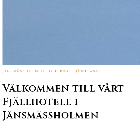
JÄNSMÄSSHOLMEN · OFFERDAL · JÄMTLAND
Välkommen till vårt
Fjällhotell i
Jänsmässholmen
Ett smultronställe vid foten av Offerdalsfjällen — mitt i Jämtlands
vackra natur med möjligheter till vandring, skoteråkning, fiske och