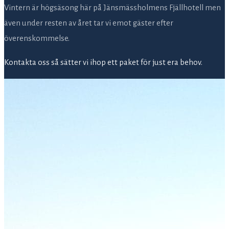
Vintern är högsäsong här på Jänsmässholmens Fjällhotell men
även under resten av året tar vi emot gäster efter
överenskommelse.
Kontakta oss så sätter vi ihop ett paket för just era behov.