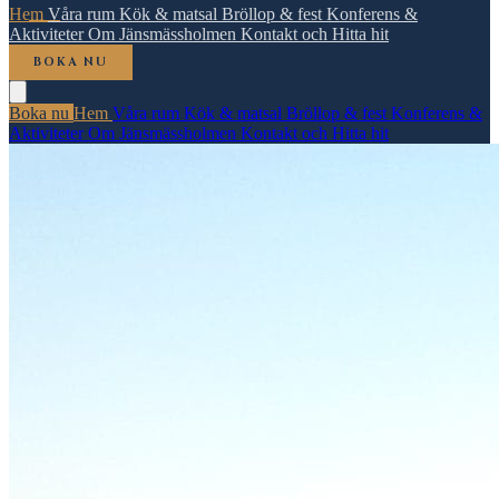
Hem
Våra rum
Kök & matsal
Bröllop & fest
Konferens &
Aktiviteter
Om Jänsmässholmen
Kontakt och Hitta hit
BOKA NU
Boka nu
Hem
Våra rum
Kök & matsal
Bröllop & fest
Konferens &
Aktiviteter
Om Jänsmässholmen
Kontakt och Hitta hit