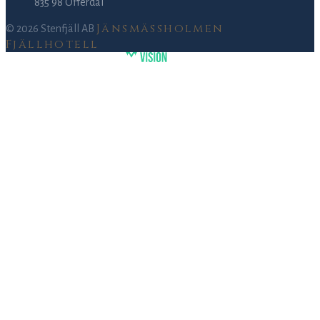
835 98 Offerdal
Jänsmässholmen
© 2026 Stenfjäll AB
Fjällhotell